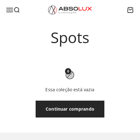
Pular para o conteúdo
Absolux Iluminação
Menu
Buscar
Carri
0
Essa coleção está vazia
Continuar comprando